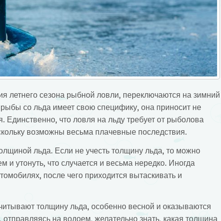
ия летнего сезона рыбной ловли, переключаются на зимний
я рыбы со льда имеет свою специфику, она приносит не
я.
Единственно, что ловля на льду требует от рыболова
скольку возможны весьма плачевные последствия.
толщиной льда. Если не учесть толщину льда, то можно
ем и утонуть, что случается и весьма нередко. Иногда
томобилях, после чего приходится вытаскивать и
читывают толщину льда, особенно весной и оказываются
 отправляясь на водоем, желательно знать, какая толщина