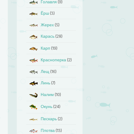
Голавля
(9)
Ёрш
(3)
Жерех
(5)
Карась
(28)
Карп
(19)
Красноперка
(2)
Лещ
(16)
Линь
(7)
Налим
(10)
Окунь
(24)
Пескарь
(2)
Плотва
(13)