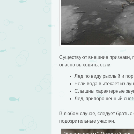
Существуют внешние признаки, п
опасно выходить, если:
Лед по виду рыхлый и пори
Если вода вытекает из лун
Слышны характерные звук
Лед, припорошенный снего
В любом случае, следует брать 
подозрительные участки.
"Безопасность": Опасный лед