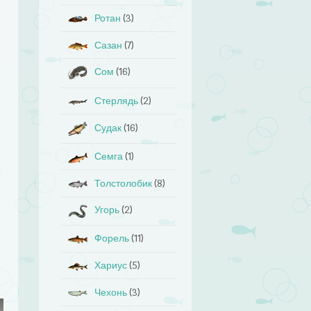
Ротан
(3)
Сазан
(7)
Сом
(16)
Стерлядь
(2)
Судак
(16)
Семга
(1)
Толстолобик
(8)
Угорь
(2)
Форель
(11)
Хариус
(5)
Чехонь
(3)