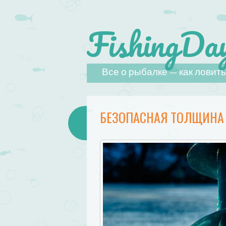
FishingDay
Наверх
Все о рыбалке — как ловить,
БЕЗОПАСНАЯ ТОЛЩИНА