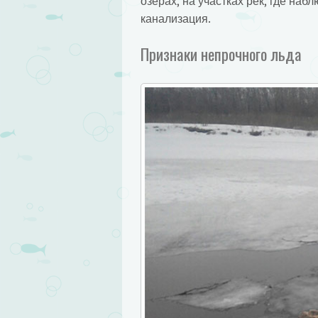
озерах, на участках рек, где наб
канализация.
Признаки непрочного льда