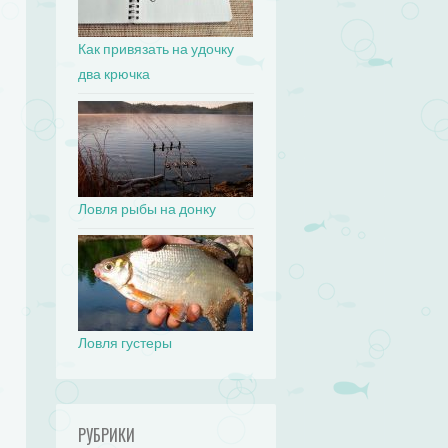
Как привязать на удочку
два крючка
Ловля рыбы на донку
Ловля густеры
РУБРИКИ