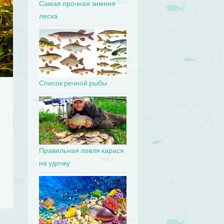
Самая прочная зимняя
леска
Список речной рыбы
Правильная ловля карася
на удочку