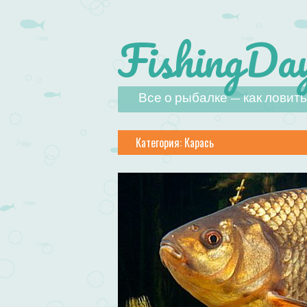
FishingDay
Наверх
Все о рыбалке — как ловить,
Категория:
Карась