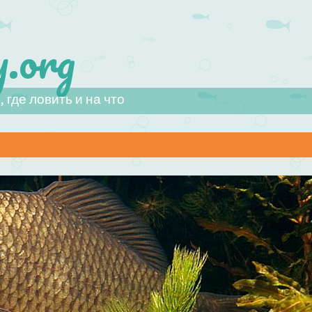
.org
 где ловить и на что