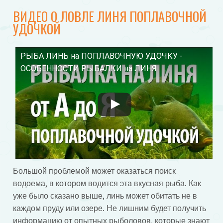
ВИДЕО О ЛОВЛЕ ЛИНЯ ПОПЛАВОЧНОЙ
УДОЧКОЙ
РЫБА ЛИНЬ на ПОПЛАВОЧНУЮ УДОЧКУ -
Смотрите это видео на YouTube
ОСОБЕННОСТИ РЫБАЛКИ на ЛИНЯ
Большой проблемой может оказаться поиск
водоема, в котором водится эта вкусная рыба. Как
уже было сказано выше, линь может обитать не в
каждом пруду или озере. Не лишним будет получить
информацию от опытных рыболовов, которые знают