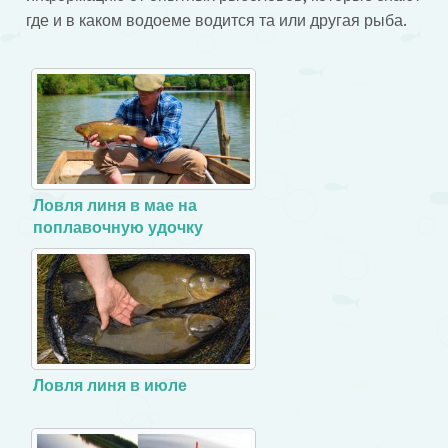
где и в каком водоеме водится та или другая рыба.
Ловля линя в мае на
поплавочную удочку
Ловля линя в июле