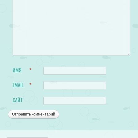
ИМЯ
*
EMAIL
*
САЙТ