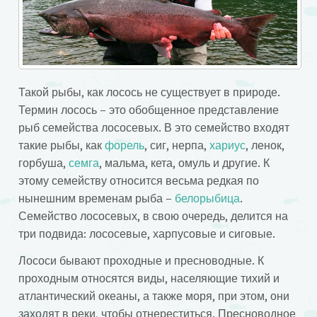
Такой рыбы, как лосось не существует в природе.
Термин лосось – это обобщенное представление
рыб семейства лососевых. В это семейство входят
такие рыбы, как
форель
, сиг, нерпа,
хариус
, ленок,
горбуша,
семга
, мальма, кета, омуль и другие. К
этому семейству относится весьма редкая по
нынешним временам рыба –
белорыбица
.
Семейство лососевых, в свою очередь, делится на
три подвида: лососевые, харпусовые и сиговые.
Лососи бывают проходные и пресноводные. К
проходным относятся виды, населяющие тихий и
атлантический океаны, а также моря, при этом, они
заходят в реки, чтобы отнереститься. Пресноводное