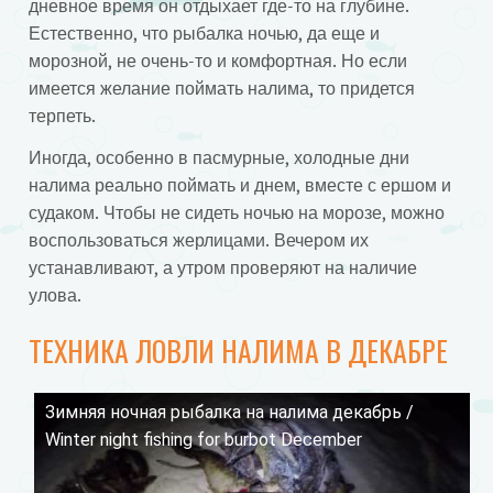
дневное время он отдыхает где-то на глубине.
Естественно, что рыбалка ночью, да еще и
морозной, не очень-то и комфортная. Но если
имеется желание поймать налима, то придется
терпеть.
Иногда, особенно в пасмурные, холодные дни
налима реально поймать и днем, вместе с ершом и
судаком. Чтобы не сидеть ночью на морозе, можно
воспользоваться жерлицами. Вечером их
устанавливают, а утром проверяют на наличие
улова.
ТЕХНИКА ЛОВЛИ НАЛИМА В ДЕКАБРЕ
Зимняя ночная рыбалка на налима декабрь /
Смотрите это видео на YouTube
Winter night fishing for burbot December