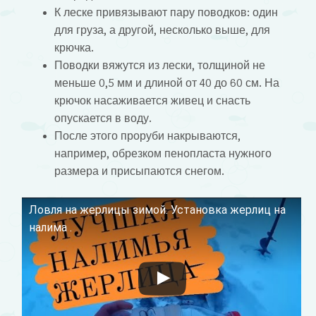
К леске привязывают пару поводков: один
для груза, а другой, несколько выше, для
крючка.
Поводки вяжутся из лески, толщиной не
меньше 0,5 мм и длиной от 40 до 60 см. На
крючок насаживается живец и снасть
опускается в воду.
После этого проруби накрываются,
например, обрезком пенопласта нужного
размера и присыпаются снегом.
Ловля на жерлицы зимой. Установка жерлиц на
Смотрите это видео на YouTube
налима .