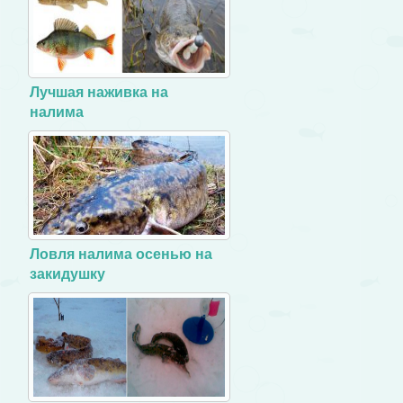
Лучшая наживка на
налима
Ловля налима осенью на
закидушку