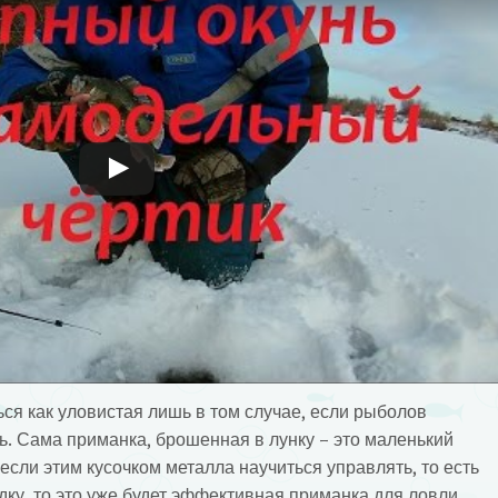
ся как уловистая лишь в том случае, если рыболов
ь. Сама приманка, брошенная в лунку – это маленький
 если этим кусочком металла научиться управлять, то есть
ку, то это уже будет эффективная приманка для ловли