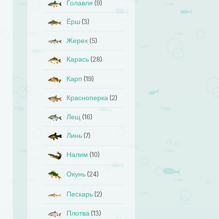
Голавля
(9)
Ёрш
(3)
Жерех
(5)
Карась
(28)
Карп
(19)
Красноперка
(2)
Лещ
(16)
Линь
(7)
Налим
(10)
Окунь
(24)
Пескарь
(2)
Плотва
(13)