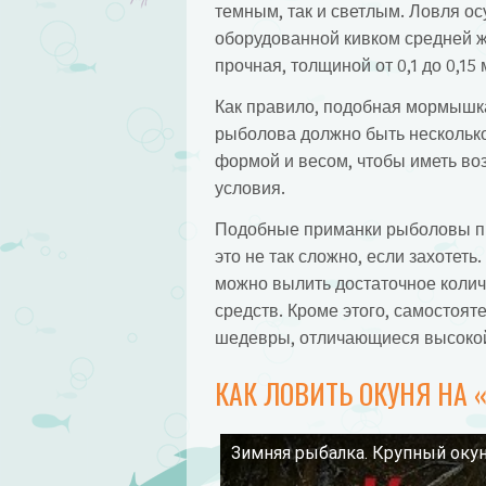
темным, так и светлым. Ловля о
оборудованной кивком средней ж
прочная, толщиной от 0,1 до 0,15 
Как правило, подобная мормышка
рыболова должно быть несколько
формой и весом, чтобы иметь в
условия.
Подобные приманки рыболовы пре
это не так сложно, если захотет
можно вылить достаточное количе
средств. Кроме этого, самостоят
шедевры, отличающиеся высоко
КАК ЛОВИТЬ ОКУНЯ НА 
Зимняя рыбалка. Крупный окун
Смотрите это видео на YouTube