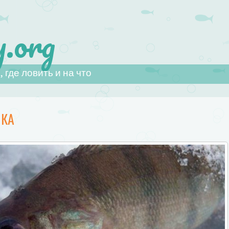
.org
 где ловить и на что
ИКА