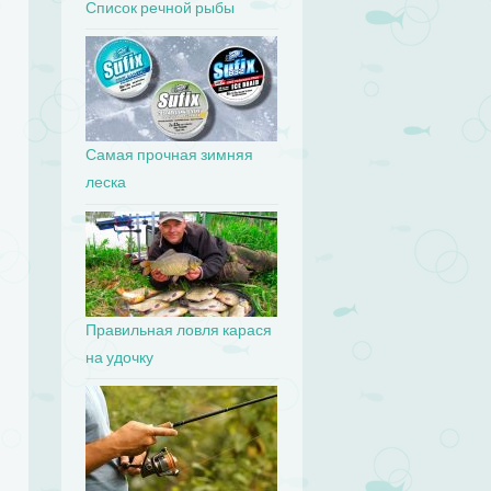
Список речной рыбы
Самая прочная зимняя
леска
Правильная ловля карася
на удочку