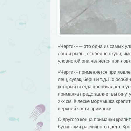
«Чертик» — это одна из самых ул
ловли рыбы, особенно окуня, име
уловистой она является при ловл
«Чертик» применяется при ловле н
лещ, судак, берш и т.д. Но особе
который всегда преобладает в у
приманка представляет вытянуту
2-х см. К леске мормышка крепит
верхней части приманки.
С другого конца приманки крепит
бусинками различного цвета. Кро