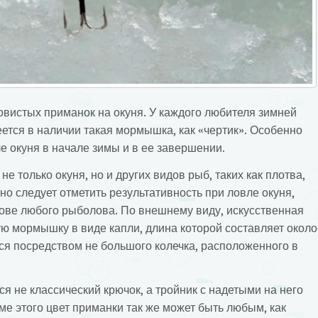
овистых приманок на окуня. У каждого любителя зимней
ется в наличии такая мормышка, как «чертик». Особенно
е окуня в начале зимы и в ее завершении.
е только окуня, но и других видов рыб, таких как плотва,
нно следует отметить результативность при ловле окуня,
лове любого рыболова. По внешнему виду, искусственная
ю мормышку в виде капли, длина которой составляет около
ся посредством не большого колечка, расположенного в
ся не классический крючок, а тройник с надетыми на него
ме этого цвет приманки так же может быть любым, как