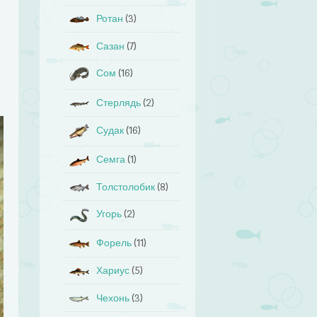
Ротан
(3)
Сазан
(7)
Сом
(16)
Стерлядь
(2)
Судак
(16)
Семга
(1)
Толстолобик
(8)
Угорь
(2)
Форель
(11)
Хариус
(5)
Чехонь
(3)