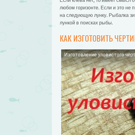
Если клева нет, то имеет смысл 
любом горизонте. Если и это не п
на следующую лунку. Рыбалка зим
лункой в поисках рыбы.
КАК ИЗГОТОВИТЬ ЧЕРТ
Изготовление уловистого чёр
Смотрите это видео на YouTube