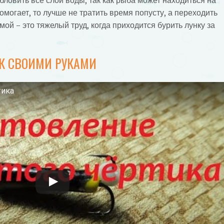
обловить все слои воды, так как рыба может находиться на
омогает, то лучше не тратить время попусту, а переходить
ой – это тяжелый труд, когда приходится бурить лунку за
ИК СВОИМИ РУКАМИ
тика