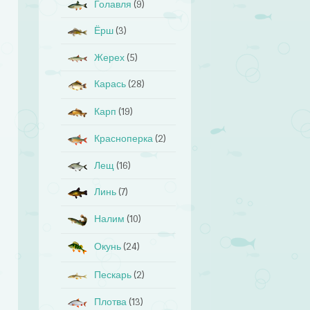
Голавля
(9)
Ёрш
(3)
Жерех
(5)
Карась
(28)
Карп
(19)
Красноперка
(2)
Лещ
(16)
Линь
(7)
Налим
(10)
Окунь
(24)
Пескарь
(2)
Плотва
(13)