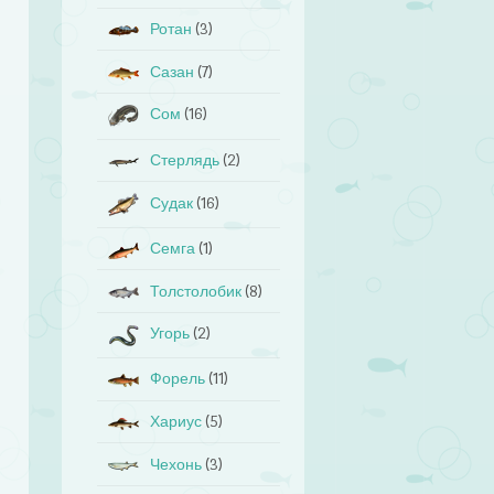
Ротан
(3)
Сазан
(7)
Сом
(16)
Стерлядь
(2)
Судак
(16)
Семга
(1)
Толстолобик
(8)
Угорь
(2)
Форель
(11)
Хариус
(5)
Чехонь
(3)