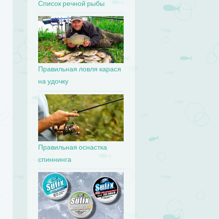
Список речной рыбы
Правильная ловля карася
на удочку
Правильная оснастка
спиннинга