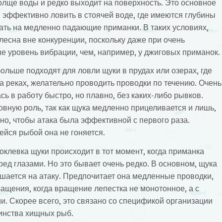
олще воды и редко выходит на поверхность. Это основное
 эффективно ловить в стоячей воде, где имеются глубины
вать на медленно падающие приманки. В таких условиях,
есна вне конкуренции, поскольку даже при очень
 уровень вибрации, чем, например, у джиговых приманок.
льше подходят для ловли щуки в прудах или озерах, где
на реках, желательно проводить проводки по течению. Очень
ь в работу быстро, но плавно, без каких-либо рывков.
вную роль, так как щука медленно прицеливается и лишь,
жно, чтобы атака была эффективной с первого раза.
йся рыбой она не гоняется.
клевка щуки происходит в тот момент, когда приманка
ед глазами. Но это бывает очень редко. В основном, щука
ешается на атаку. Предпочитает она медленные проводки,
ащения, когда вращение лепестка не монотонное, а с
и. Скорее всего, это связано со спецификой организации
инства хищных рыб.