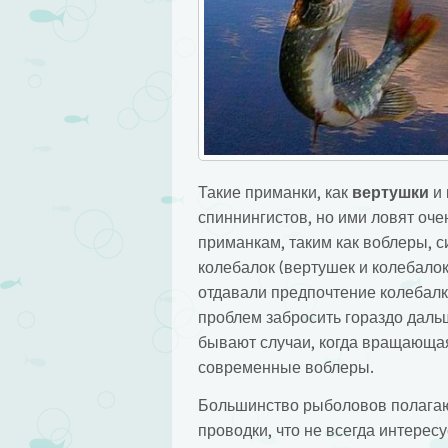
Такие приманки, как
вертушки
и 
спиннингистов, но ими ловят оч
приманкам, таким как воблеры, си
колебалок (вертушек и колебалок
отдавали предпочтение колебалк
проблем забросить гораздо даль
бывают случаи, когда вращающая
современные воблеры.
Большинство рыболовов полагаю
проводки, что не всегда интерес