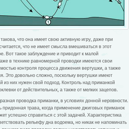
акова, что она имеет свою активную игру, даже при
читается, что не имеет смысла вмешиваться в этот
е. Вот такое заблуждение и приводит к малой
даже в технике равномерной проводки имеются свои
имостью контроля процесса движения вертушки, а также
. Это довольно сложно, поскольку вертушки имеют
й из них нужен свой подход. Контроль над приманкой
клевки от действительных, а также от мелких зацепов.
азная проводка приманки, в условиях донной неровности.
 придонная трава, когда применение джиговых приманок
жет успешно справиться с этой задачей. Характеристика
етствовать рельефу дна водоема, но никак не напоминать