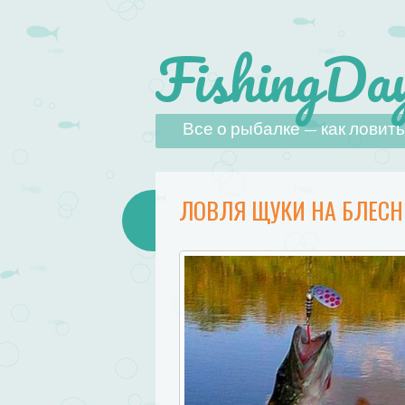
FishingDay
Наверх
Все о рыбалке — как ловить,
ЛОВЛЯ ЩУКИ НА БЛЕС