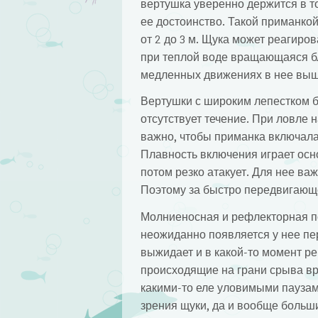
вертушка уверенно держится в т
ее достоинство. Такой приманкой
от 2 до 3 м. Щука может реагиро
при теплой воде вращающаяся бл
медленных движениях в нее выше
Вертушки с широким лепестком бо
отсутствует течение. При ловле 
важно, чтобы приманка включалас
Плавность включения играет осно
потом резко атакует. Для нее ва
Поэтому за быстро передвигающе
Молниеносная и рефлекторная по
неожиданно появляется у нее пер
выжидает и в какой-то момент р
происходящие на грани срыва вр
какими-то еле уловимыми паузам
зрения щуки, да и вообще больш