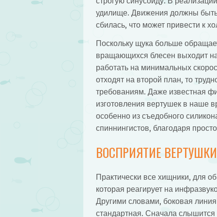
строгую синусоиду. В реализаци
удилище. Движения должны быть 
сбилась, что может привести к х
Поскольку щука больше обращает
вращающихся блесен выходит на 
работать на минимальных скорост
отходят на второй план, то труд
требованиям. Даже известная фи
изготовления вертушек в наше вр
особенно из съедобного силикон
спиннингистов, благодаря прост
ВОСПРИЯТИЕ ВЕРТУШКИ
Практически все хищники, для о
которая реагирует на инфразву
Другими словами, боковая линия
стандартная. Сначала слышится з