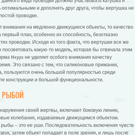
и данного вида проводки должны участвовать катушка и
оптимальными и дополнять друг друга, чтобы вертушка не
олостой проводке.
 внимания на медленно движущиеся объекты, то качество
первый план, особенно их способность, безотказно
ях проводки. Исходя из того факта, что вертушки все же
но посоветовать какую-то модель, которая бы отвечала этим
рма Mepps не уделяет особого внимания качеству
емя. Это связано с тем, что силиконовые приманки,
а, пользуются очень большой популярностью среди
оте конструкции и большой функциональности.
 РЫБОЙ
бнаружения своей жертвы, включают боковую линию,
ковые колебания, издаваемые движущимся объектом.
 рыбы – это ее уши. Последовательность включения чувств
вук, затем объект попадает в поле зрения, и лишь после