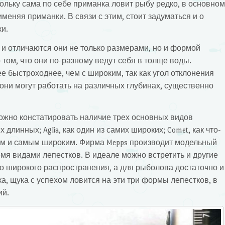
кольку сама по себе приманка ловит рыбу редко, в основном
меняя приманки. В связи с этим, стоит задуматься и о
и.
и отличаются они не только размерами, но и формой
 том, что они по-разному ведут себя в толще воды.
е быстроходнее, чем с широким, так как угол отклонения
 они могут работать на различных глубинах, существенно
ожно констатировать наличие трех основных видов
х длинных; Aglia, как один из самих широких; Comet, как что-
м и самым широким. Фирма Mepps производит модельный
мя видами лепестков. В идеале можно встретить и другие
го широкого распространения, а для рыболова достаточно и
ка, щука с успехом ловится на эти три формы лепестков, в
ий.