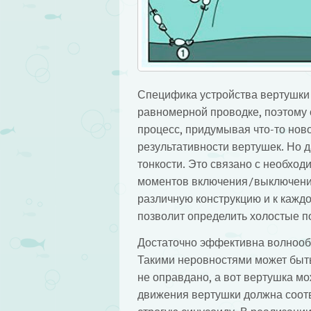
Специфика устройства вертушки т
равномерной проводке, поэтому с
процесс, придумывая что-то ново
результативности вертушек. Но 
тонкости. Это связано с необход
моментов включения/выключения
различную конструкцию и к каждо
позволит определить холостые по
Достаточно эффективна волнообр
Такими неровностями может быть
не оправдано, а вот вертушка мо
движения вертушки должна соотв