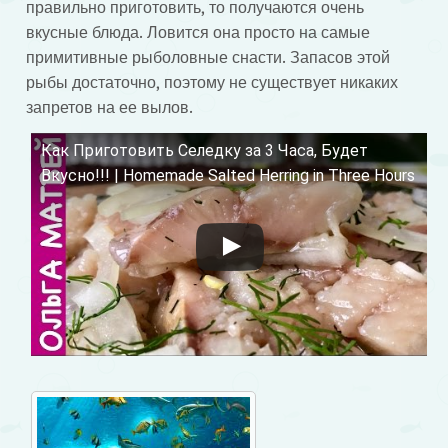
правильно приготовить, то получаются очень
вкусные блюда. Ловится она просто на самые
примитивные рыболовные снасти. Запасов этой
рыбы достаточно, поэтому не существует никаких
запретов на ее вылов.
Как Приготовить Селедку за 3 Часа, Будет
Смотрите это видео на YouTube
Вкусно!!! | Homemade Salted Herring in Three Hours