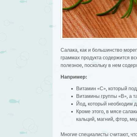
Салака, как и большинство мореп
граммах продукта содержится все
полезное, поскольку в нем соде
Например:
Витамин «С», который по
Витамины группы «В», а та
Йод, который необходим 
Кроме этого, в мясе салак
кальций, магний, фтор, мед
Многие специалисты считают, что