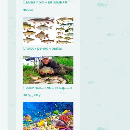
Самая прочная зимняя
леска
Список речной рыбы
Правильная ловля карася
на удочку