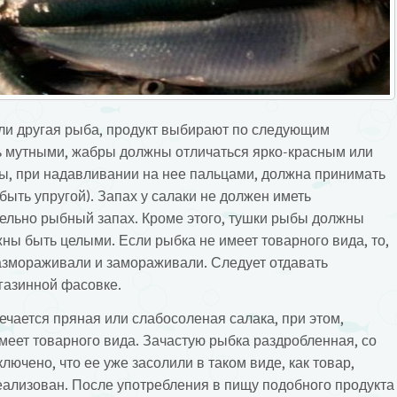
 или другая рыба, продукт выбирают по следующим
ь мутными, жабры должны отличаться ярко-красным или
ы, при надавливании на нее пальцами, должна принимать
ыть упругой). Запах у салаки не должен иметь
тельно рыбный запах. Кроме этого, тушки рыбы должны
жны быть целыми. Если рыбка не имеет товарного вида, то,
размораживали и замораживали. Следует отдавать
газинной фасовке.
ечается пряная или слабосоленая салака, при этом,
имеет товарного вида. Зачастую рыбка раздробленная, со
чено, что ее уже засолили в таком виде, как товар,
ализован. После употребления в пищу подобного продукта