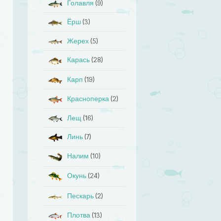
Голавля
(9)
Ёрш
(3)
Жерех
(5)
Карась
(28)
Карп
(19)
Красноперка
(2)
Лещ
(16)
Линь
(7)
Налим
(10)
Окунь
(24)
Пескарь
(2)
Плотва
(13)