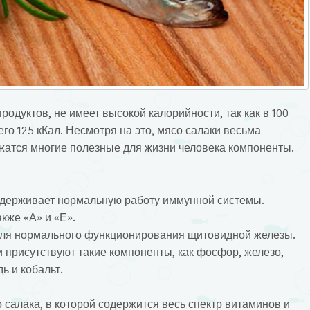
родуктов, не имеет высокой калорийности, так как в 100
го 125 кКал. Несмотря на это, мясо салаки весьма
ржатся многие полезные для жизни человека компоненты.
ддерживает нормальную работу иммунной системы.
кже «А» и «Е».
для нормального функционирования щитовидной железы.
и присутствуют такие компоненты, как фосфор, железо,
ь и кобальт.
 салака, в которой содержится весь спектр витаминов и