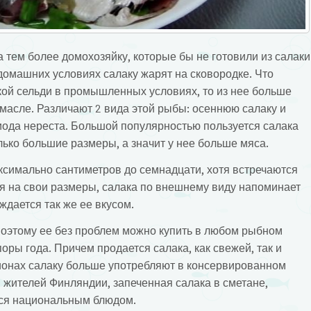
 тем более домохозяйку, которые бы не готовили из салаки
 домашних условиях салаку жарят на сковородке. Что
кой сельди в промышленных условиях, то из нее больше
 масле. Различают 2 вида этой рыбы: осеннюю салаку и
иода нереста. Большой популярностью пользуется салака
олько большие размеры, а значит у нее больше мяса.
ксимально сантиметров до семнадцати, хотя встречаются
ря на свои размеры, салака по внешнему виду напоминает
ждается так же ее вкусом.
 поэтому ее без проблем можно купить в любом рыбном
оры года. Причем продается салака, как свежей, так и
ионах салаку больше употребляют в консервированном
 жителей Финляндии, запеченная салака в сметане,
тся национальным блюдом.