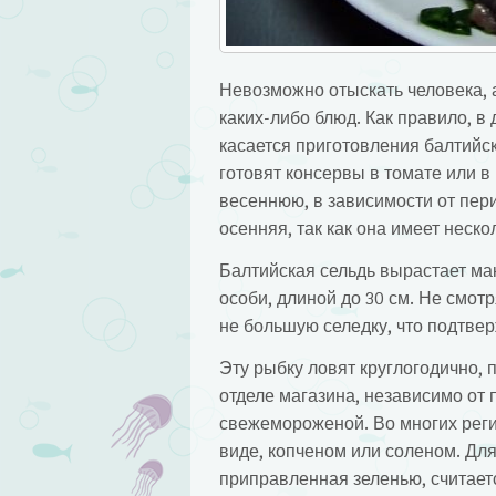
Невозможно отыскать человека, а
каких-либо блюд. Как правило, в
касается приготовления балтийс
готовят консервы в томате или в
весеннюю, в зависимости от пер
осенняя, так как она имеет неск
Балтийская сельдь вырастает ма
особи, длиной до 30 см. Не смот
не большую селедку, что подтвер
Эту рыбку ловят круглогодично,
отделе магазина, независимо от п
свежемороженой. Во многих рег
виде, копченом или соленом. Для
приправленная зеленью, считае