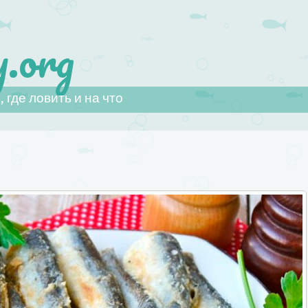
.org
 где ловить и на что