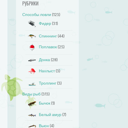
РУБРИКИ
Способы ловли
(123)
Фидер
(31)
Спиннинг
(44)
Поплавок
(25)
Донка
(28)
Нахлыст
(3)
Троллинг
(3)
Виды рыб
(313)
Бычок
(1)
Белый амур
(7)
Вьюн
(4)