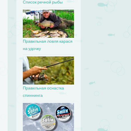
Список речной рыбы
Правильная ловля карася
на удочку
Правильная оснастка
спиннинга