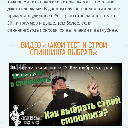
тяжелыми блеснами или силиконками с тяжелыми
джиг-головками. В данном случае предпочтительнее
применять удилище с быстрым строем и тестом от
30-ти граммов и выше, тем более, если
спиннинговать приходится на течении и на глубине.
ВИДЕО «КАКОЙ ТЕСТ И СТРОЙ
СПИННИНГА ВЫБРАТЬ»
Новичкам о спиннинге #2. Как выбрать строй
Смотрите это видео на YouTube
спиннинга?