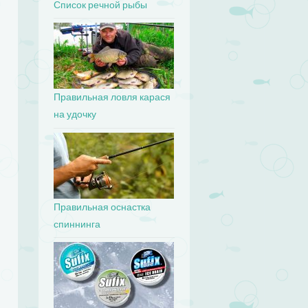
Список речной рыбы
Правильная ловля карася
на удочку
Правильная оснастка
спиннинга