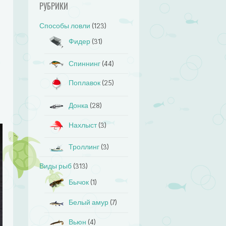
РУБРИКИ
Способы ловли
(123)
Фидер
(31)
Спиннинг
(44)
Поплавок
(25)
Донка
(28)
Нахлыст
(3)
Троллинг
(3)
Виды рыб
(313)
Бычок
(1)
Белый амур
(7)
Вьюн
(4)