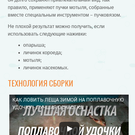
правило, применяют пучки мотыля, собранные
вместе специальным инструментом – пучковязом.
Не плохой результат можно получить, если
использовать следующие наживки:
опарыша;
личинок короеда;
мотыля;
личинок насекомых.
ТЕХНОЛОГИЯ СБОРКИ
КАК ЛОВИТЬ ЛЕЩА ЗИМОЙ НА ПОПЛАВОЧНУЮ
Смотрите это видео на YouTube
УДОЧКУ - ЛУЧШАЯ ОСНАСТКА