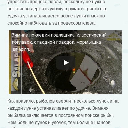
упростить процесс ловли, поскольку не нужно
постоянно держать удочку в руках и трясти ею.
Удочка устанавливается возле лунки и можно
спокойно наблюдать за процессом клева.
Зимние поклевки подлещика: классический
Смотрите это видео на YouTube
поплавок, отводной поводок, мормышка
[salapinru]
Как правило, рыболов сверлит несколько лунок и на
каждой лунке устанавливает по удочке. Зимняя
рыбалка заключается в постоянном поиске рыбы.
Чем больше лунок и удочек, тем больше шансов