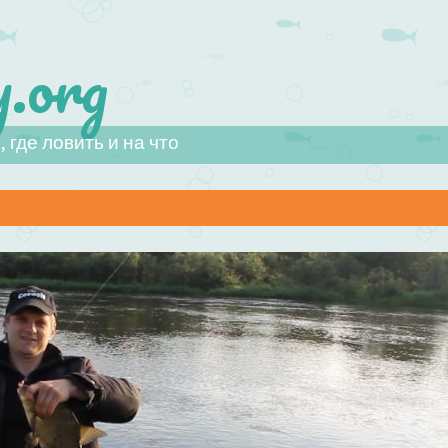
.org
 где ловить и на что