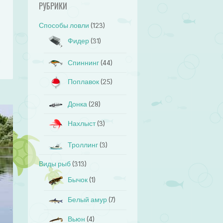
РУБРИКИ
Способы ловли
(123)
Фидер
(31)
Спиннинг
(44)
Поплавок
(25)
Донка
(28)
Нахлыст
(3)
Троллинг
(3)
Виды рыб
(313)
Бычок
(1)
Белый амур
(7)
Вьюн
(4)