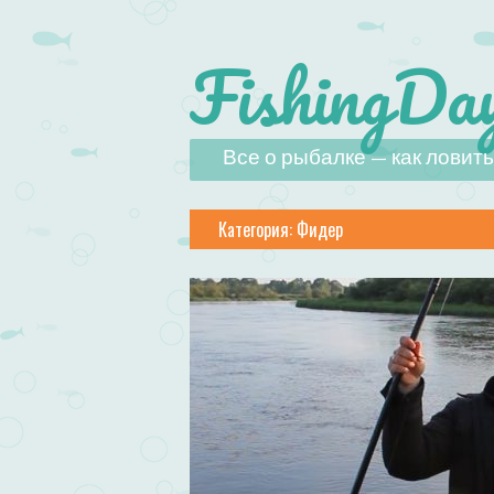
FishingDay
Наверх
Все о рыбалке — как ловить,
Категория:
Фидер