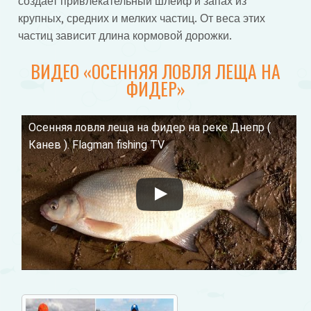
создает привлекательный шлейф и запах из
крупных, средних и мелких частиц. От веса этих
частиц зависит длина кормовой дорожки.
ВИДЕО «ОСЕННЯЯ ЛОВЛЯ ЛЕЩА НА
ФИДЕР»
Осенняя ловля леща на фидер на реке Днепр (
Смотрите это видео на YouTube
Канев ). Flagman fishing TV