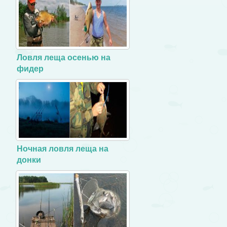
Ловля леща осенью на
фидер
Ночная ловля леща на
донки