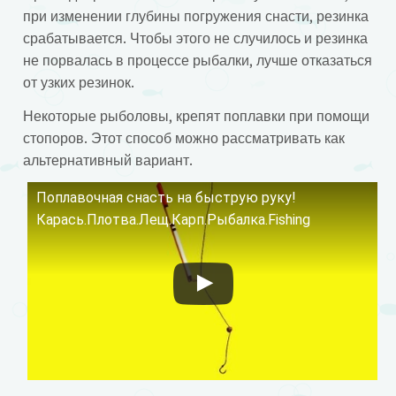
при изменении глубины погружения снасти, резинка
срабатывается. Чтобы этого не случилось и резинка
не порвалась в процессе рыбалки, лучше отказаться
от узких резинок.
Некоторые рыболовы, крепят поплавки при помощи
стопоров. Этот способ можно рассматривать как
альтернативный вариант.
Поплавочная снасть на быструю руку!
Смотрите это видео на YouTube
Карась.Плотва.Лещ.Карп.Рыбалка.Fishing