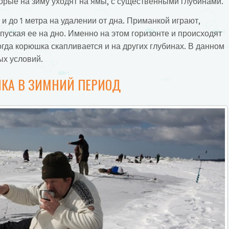
торые на зиму уходят на ямы, с существенными глубинами.
 и до 1 метра на удалении от дна. Приманкой играют,
опуская ее на дно. Именно на этом горизонте и происходят
огда корюшка скапливается и на других глубинах. В данном
ых условий.
КА В ЗИМНИЙ ПЕРИОД