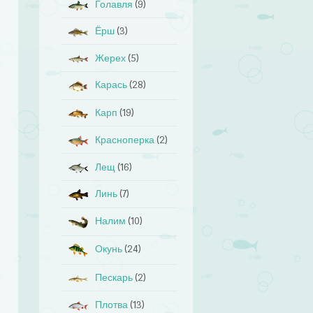
Голавля
(9)
Ёрш
(3)
Жерех
(5)
Карась
(28)
Карп
(19)
Красноперка
(2)
Лещ
(16)
Линь
(7)
Налим
(10)
Окунь
(24)
Пескарь
(2)
Плотва
(13)