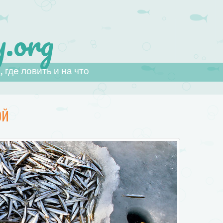
.org
 где ловить и на что
ОЙ