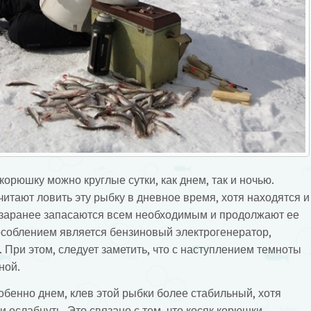
корюшку можно круглые сутки, как днем, так и ночью.
тают ловить эту рыбку в дневное время, хотя находятся и
ни заранее запасаются всем необходимым и продолжают ее
соблением является бензиновый электрогенератор,
При этом, следует заметить, что с наступлением темноты
ной.
обенно днем, клев этой рыбки более стабильный, хотя
 и ослабнуть. Это связано с тем, что косяк корюшки