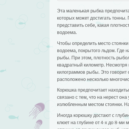
Эта маленькая рыбка предпочита
которых может достигать тонны. 
представить себе, какая плотно
водоема.
Чтобы определить место стоянки
водоема, покрытого льдом. Где н
рыбы. При этом, плотность рыбол
квадратный километр. Несмотря н
килограммов рыбы. Это говорит о
расположено несколько многочи
Корюшка предпочитает находитьс
связано с тем, что на нерест она
излюбленным местом стоянки. Нах
Иногда корюшку достают с глубин
клюет на глубине от 4-х до 8-ми