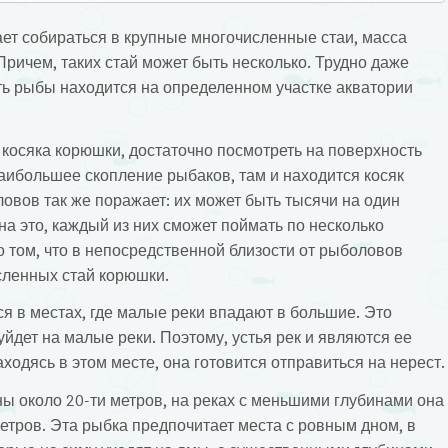
ет собираться в крупные многочисленные стаи, масса
Причем, таких стай может быть несколько. Трудно даже
сть рыбы находится на определенном участке акватории
 косяка корюшки, достаточно посмотреть на поверхность
аибольшее скопление рыбаков, там и находится косяк
овов так же поражает: их может быть тысячи на один
а это, каждый из них сможет поймать по несколько
 том, что в непосредственной близости от рыболовов
сленных стай корюшки.
я в местах, где малые реки впадают в большие. Это
 уйдет на малые реки. Поэтому, устья рек и являются ее
одясь в этом месте, она готовится отправиться на нерест.
ы около 20-ти метров, на реках с меньшими глубинами она
 метров. Эта рыбка предпочитает места с ровным дном, в