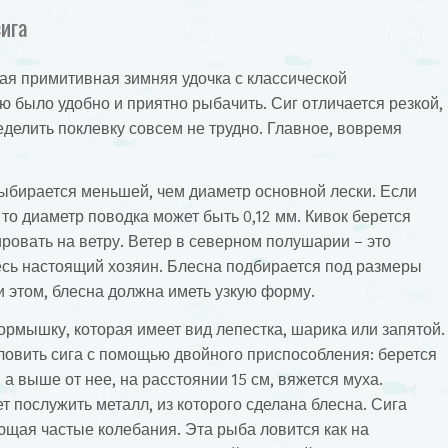
ига
ая примитивная зимняя удочка с классической
ю было удобно и приятно рыбачить. Сиг отличается резкой,
делить поклевку совсем не трудно. Главное, вовремя
выбирается меньшей, чем диаметр основной лески. Если
 то диаметр поводка может быть 0,12 мм. Кивок берется
ировать на ветру. Ветер в северном полушарии – это
есь настоящий хозяин. Блесна подбирается под размеры
ри этом, блесна должна иметь узкую форму.
ормышку, которая имеет вид лепестка, шарика или запятой.
овить сига с помощью двойного приспособления: берется
а выше от нее, на расстоянии 15 см, вяжется муха.
послужить металл, из которого сделана блесна. Сига
щая частые колебания. Эта рыба ловится как на