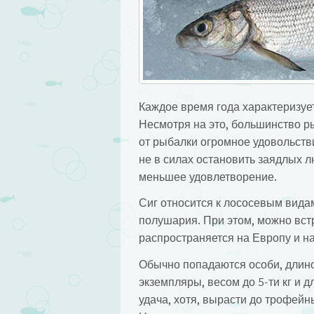
Каждое время года характеризуе
Несмотря на это, большинство р
от рыбалки огромное удовольств
не в силах остановить заядлых л
меньшее удовлетворение.
Сиг относится к лососевым видам
полушария. При этом, можно встр
распространяется на Европу и н
Обычно попадаются особи, длиной
экземпляры, весом до 5-ти кг и 
удача, хотя, вырасти до трофейн