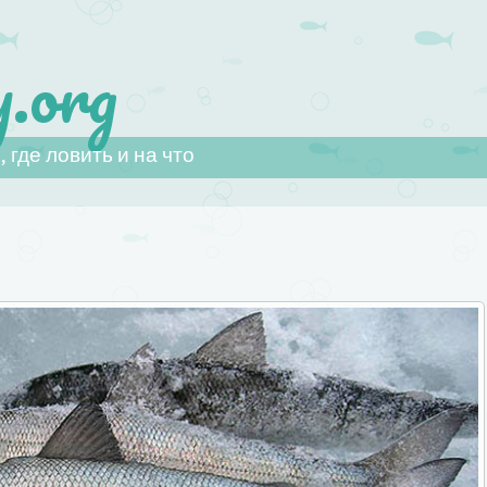
.org
 где ловить и на что