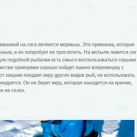
риманкой на сига является мормыш. Это приманка, которая
шным, и он попробует ее проглотить. На мотыля ловится сиг
для подобной рыбалки есть смысл воспользоваться серыми
честве прикормки хорошо пойдет пшено вперемешку с
т хищник поедает икру других видов рыб, но использовать
ендуется. Он не берет икру, которая находится на крючке,
ее не сезон.