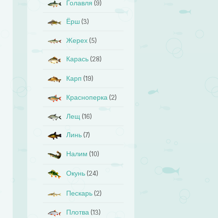
Голавля
(9)
Ёрш
(3)
Жерех
(5)
Карась
(28)
Карп
(19)
Красноперка
(2)
Лещ
(16)
Линь
(7)
Налим
(10)
Окунь
(24)
Пескарь
(2)
Плотва
(13)