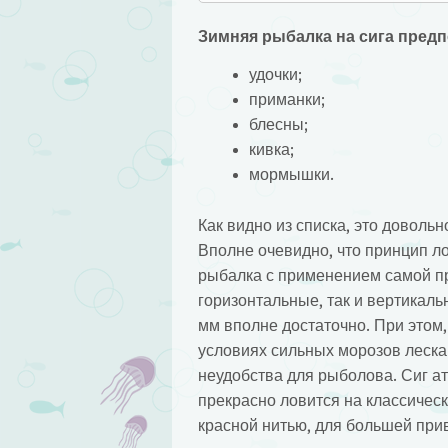
Зимняя рыбалка на сига предп
удочки;
приманки;
блесны;
кивка;
мормышки.
Как видно из списка, это доволь
Вполне очевидно, что принцип ло
рыбалка с применением самой про
горизонтальные, так и вертикаль
мм вполне достаточно. При этом,
условиях сильных морозов леска 
неудобства для рыболова. Сиг ат
прекрасно ловится на классичес
красной нитью, для большей при