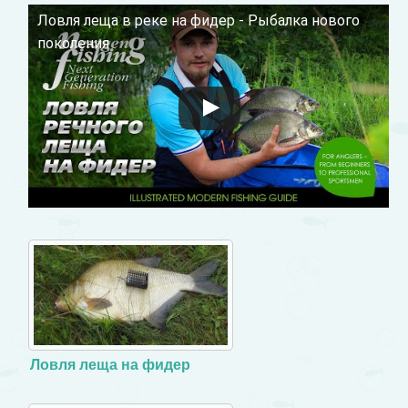
Ловля леща в реке на фидер - Рыбалка нового
Смотрите это видео на YouTube
поколения
Ловля леща на фидер