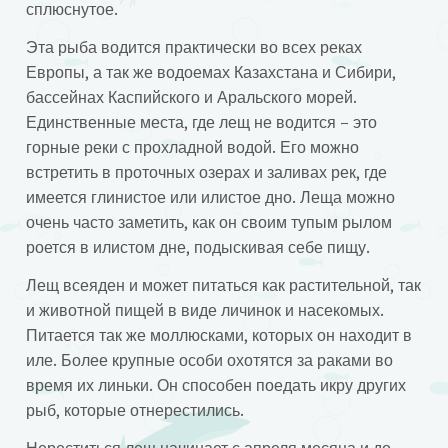
сплюснутое.
Эта рыба водится практически во всех реках
Европы, а так же водоемах Казахстана и Сибири,
бассейнах Каспийского и Аральского морей.
Единственные места, где лещ не водится – это
горные реки с прохладной водой. Его можно
встретить в проточных озерах и заливах рек, где
имеется глинистое или илистое дно. Леща можно
очень часто заметить, как он своим тупым рылом
роется в илистом дне, подыскивая себе пищу.
Лещ всеяден и может питаться как растительной, так
и животной пищей в виде личинок и насекомых.
Питается так же моллюсками, которых он находит в
иле. Более крупные особи охотятся за раками во
время их линьки. Он способен поедать икру других
рыб, которые отнерестились.