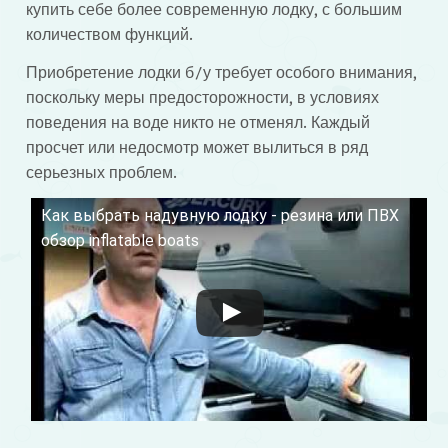
купить себе более современную лодку, с большим
количеством функций.
Приобретение лодки б/у требует особого внимания,
поскольку меры предосторожности, в условиях
поведения на воде никто не отменял. Каждый
просчет или недосмотр может вылиться в ряд
серьезных проблем.
Как выбрать надувную лодку - резина или ПВХ
Смотрите это видео на YouTube
обзор inflatable boats