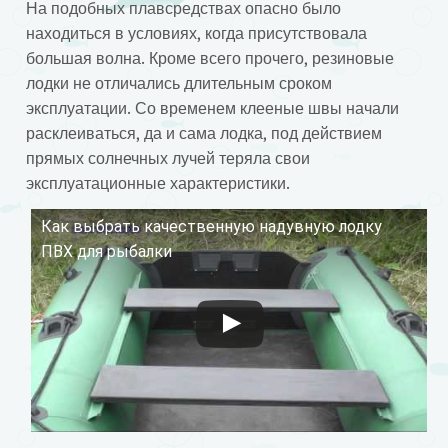
На подобных плавсредствах опасно было
находиться в условиях, когда присутствовала
большая волна. Кроме всего прочего, резиновые
лодки не отличались длительным сроком
эксплуатации. Со временем клееные швы начали
расклеиваться, да и сама лодка, под действием
прямых солнечных лучей теряла свои
эксплуатационные характеристики.
Как выбрать качественную надувную лодку
Смотрите это видео на YouTube
ПВХ для рыбалки