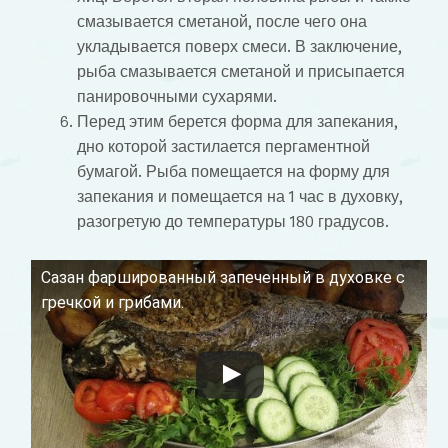
смазывается сметаной, после чего она
укладывается поверх смеси. В заключение,
рыба смазывается сметаной и присыпается
панировочными сухарями.
Перед этим берется форма для запекания,
дно которой застилается пергаментной
бумагой. Рыба помещается на форму для
запекания и помещается на 1 час в духовку,
разогретую до температуры 180 градусов.
Сазан фаршированный запеченный в духовке с
Смотрите это видео на YouTube
гречкой и грибами.