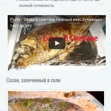
полной готовности.
Рыба - Сазан в сметане Нежный вкус,буквально
Смотрите это видео на YouTube
тает во рту
Сазан, запеченный в соли