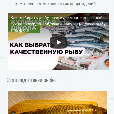
На теле нет механических повреждений.
Как выбирать рыбу, почему замороженная рыба
Смотрите это видео на YouTube
лучше охлажденной, зачем покупать целую рыбу,
а не филе
Этап подготовки рыбы