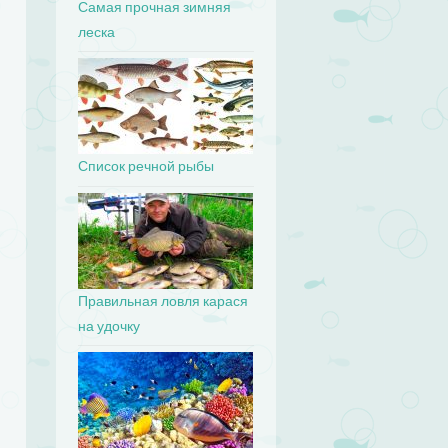
Самая прочная зимняя
леска
Список речной рыбы
Правильная ловля карася
на удочку