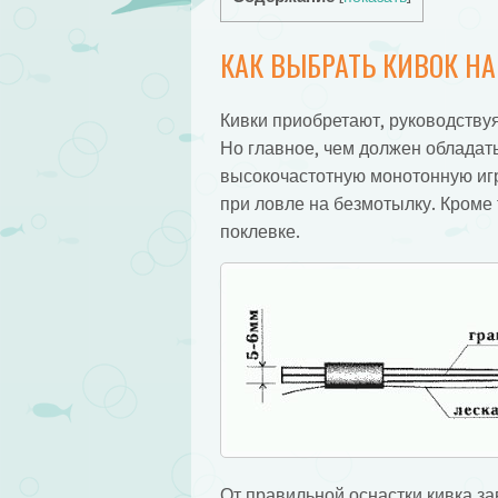
КАК ВЫБРАТЬ КИВОК Н
Кивки приобретают, руководств
Но главное, чем должен обладат
высокочастотную монотонную игр
при ловле на безмотылку. Кроме 
поклевке.
От правильной оснастки кивка з