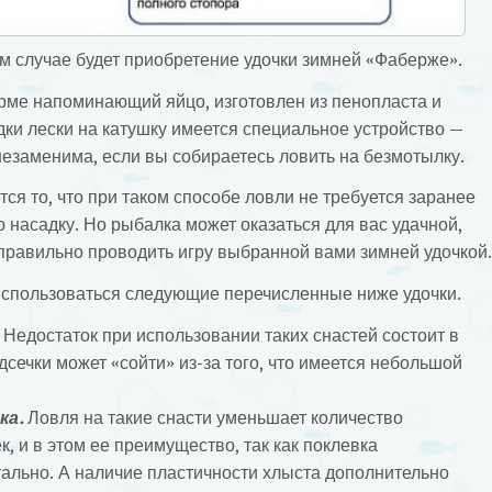
м случае будет приобретение удочки зимней «Фаберже».
рме напоминающий яйцо, изготовлен из пенопласта и
дки лески на катушку имеется специальное устройство —
незаменима, если вы собираетесь ловить на безмотылку.
я то, что при таком способе ловли не требуется заранее
 насадку. Но рыбалка может оказаться для вас удачной,
 правильно проводить игру выбранной вами зимней удочкой.
использоваться следующие перечисленные ниже удочки.
Недостаток при использовании таких снастей состоит в
дсечки может «сойти» из-за того, что имеется небольшой
ка.
Ловля на такие снасти уменьшает количество
, и в этом ее преимущество, так как поклевка
ально. А наличие пластичности хлыста дополнительно