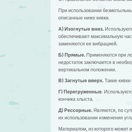
При использовании безмотыльны
описанные ниже кивки.
А) Изогнутые вниз.
Используютс
обеспечивают максимальную час
заменяются ее вибрацией.
Б) Прямые.
Применяются при лов
недостаток заключается в необх
вертикальном положении.
В) Загнутые вверх.
Такие кивки
Г) Перегруженные
. Используют
кончика хлыста.
Д) Рессорные.
Являются, по сут
их использовании изменения угла
Материалом, из которого может и