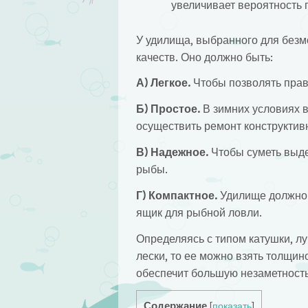
увеличивает вероятность 
У удилища, выбранного для без
качеств. Оно должно быть:
А) Легкое.
Чтобы позволять прав
Б) Простое.
В зимних условиях в
осуществить ремонт конструктив
В) Надежное.
Чтобы суметь выде
рыбы.
Г) Компактное.
Удилище должно 
ящик для рыбной ловли.
Определяясь с типом катушки, лу
лески, то ее можно взять толщин
обеспечит большую незаметность
Содержание
[
показать
]