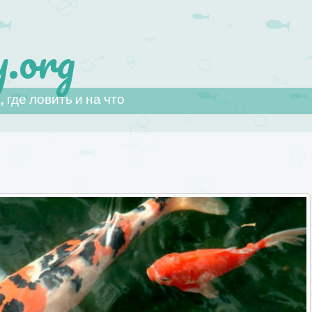
.org
 где ловить и на что