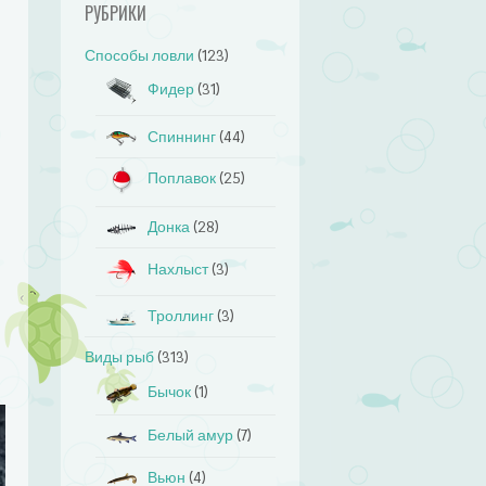
РУБРИКИ
Способы ловли
(123)
Фидер
(31)
Спиннинг
(44)
Поплавок
(25)
Донка
(28)
Нахлыст
(3)
Троллинг
(3)
Виды рыб
(313)
Бычок
(1)
Белый амур
(7)
Вьюн
(4)