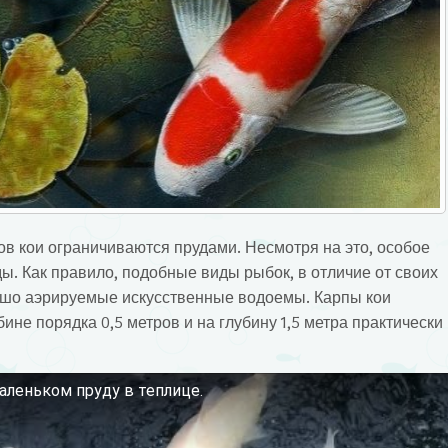
в кои ограничиваются прудами. Несмотря на это, особое
ы. Как правило, подобные виды рыбок, в отличие от своих
ошо аэрируемые искусственные водоемы. Карпы кои
ине порядка 0,5 метров и на глубину 1,5 метра практически
аленьком пруду в теплице.