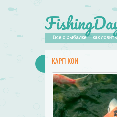
FishingDay
Наверх
Все о рыбалке — как ловить,
КАРП КОИ