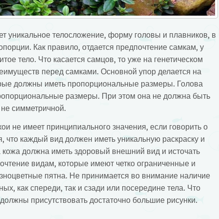
еет уникальное телосложение, форму головы и плавников, в
опорции. Как правило, отдается предпочтение самкам, у
тое тело. Что касается самцов, то уже на генетическом
еимуществ перед самками. Основной упор делается на
орые должны иметь пропорциональные размеры. Голова
пропорциональные размеры. При этом она не должна быть
 не симметричной.
 кои не имеет принципиального значения, если говорить о
, что каждый вид должен иметь уникальную раскраску и
 кожа должна иметь здоровый внешний вид и источать
почтение видам, которые имеют четко ограниченные и
зноцветные пятна. Не принимается во внимание наличие
ых, как спереди, так и сзади или посередине тела. Что
х должны присутствовать достаточно большие рисунки.