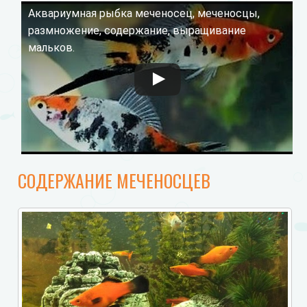
Аквариумная рыбка меченосец, меченосцы,
Смотрите это видео на YouTube
размножение, содержание, выращивание
мальков.
СОДЕРЖАНИЕ МЕЧЕНОСЦЕВ