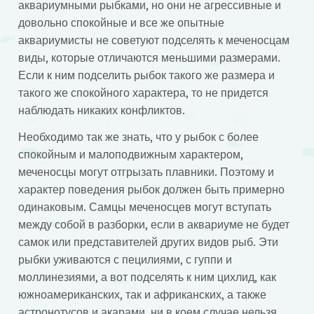
аквариумными рыбками, но они не агрессивные и
довольно спокойные и все же опытные
аквариумисты не советуют подселять к меченосцам
виды, которые отличаются меньшими размерами.
Если к ним подселить рыбок такого же размера и
такого же спокойного характера, то не придется
наблюдать никаких конфликтов.
Необходимо так же знать, что у рыбок с более
спокойным и малоподвижным характером,
меченосцы могут отгрызать плавники. Поэтому и
характер поведения рыбок должен быть примерно
одинаковым. Самцы меченосцев могут вступать
между собой в разборки, если в аквариуме не будет
самок или представителей других видов рыб. Эти
рыбки уживаются с пецилиями, с гуппи и
моллинезиями, а вот подселять к ним цихлид, как
южноамериканских, так и африканских, а также
астронотусов и акарами, ни в коем случае нельзя.