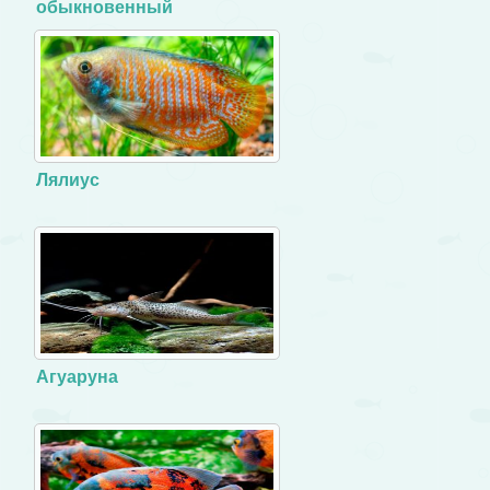
обыкновенный
Лялиус
Агуаруна