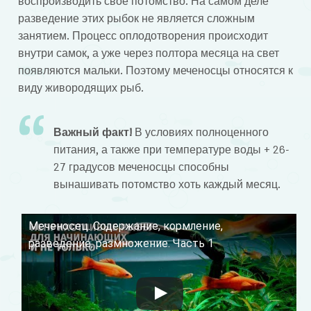
воспроизводить свое потомство. На самом деле
разведение этих рыбок не является сложным
занятием. Процесс оплодотворения происходит
внутри самок, а уже через полтора месяца на свет
появляются мальки. Поэтому меченосцы относятся к
виду живородящих рыб.
Важный факт!
В условиях полноценного
питания, а также при температуре воды + 26-
27 градусов меченосцы способны
вынашивать потомство хоть каждый месяц.
Меченосец. Содержание, кормление,
Смотрите это видео на YouTube
разведение, размножение. Часть 1