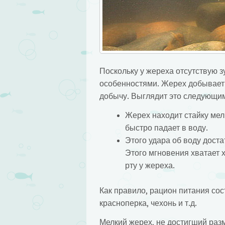
Поскольку у жереха отсутствую з
особенностями. Жерех добывает 
добычу. Выглядит это следующи
Жерех находит стайку мелк
быстро падает в воду.
Этого удара об воду доста
Этого мгновения хватает 
рту у жереха.
Как правило, рацион питания сос
красноперка, чехонь и т.д.
Мелкий жерех, не достигший разм