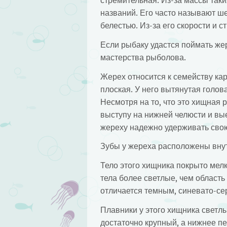
стремительная. Из-за массы таки
названий. Его часто называют ше
белестью. Из-за его скорости и 
Если рыбаку удастся поймать жер
мастерства рыболова.
Жерех относится к семейству ка
плоская. У него вытянутая голов
Несмотря на то, что это хищная р
выступу на нижней челюсти и вы
жереху надежно удерживать сво
Зубы у жереха расположены внутр
Тело этого хищника покрыто мел
тела более светлые, чем область
отличается темным, синевато-се
Плавники у этого хищника светл
достаточно крупный, а нижнее п