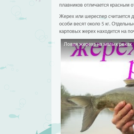
плавников отличается красным о
Жерех или шереспер считается д
особи весят около 5 кг. Отдельн
карповых жерех находится на поч
Ловля жереха на малых реках. 
Смотрите это видео на YouTube