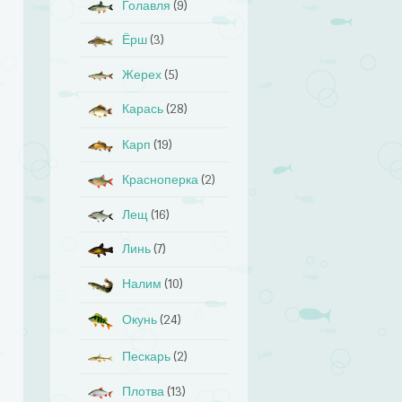
Голавля
(9)
Ёрш
(3)
Жерех
(5)
Карась
(28)
Карп
(19)
Красноперка
(2)
Лещ
(16)
Линь
(7)
Налим
(10)
Окунь
(24)
Пескарь
(2)
Плотва
(13)