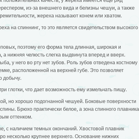
х положительных качеств, у жереха имеется еще ряд
респером, из-за внешнего вида и белизны чешуи, а также
стремительности, жереха называют конем или хватом.
еха на спиннинг, то это является свидетельством высокого
рповых, поэтому его форма тела длинная, широкая и
а, а нижняя челюсть слегка выдвинута вперед и вверх.
ыба, у него во рту нет зубов. Роль зубов отведена костному
емке, расположенной на верхней губе. Это позволяет
ю добычу.
и глотки, что дает возможность ему измельчать пищу.
кой, но хорошо подогнанной чешуей. Боковые поверхности
 спины. Брюхо практически белое, а зона спинного плавника
рым оттенком.
ые, с наличием темных окончаний. Хвостовой плавник
еро несколько крупнее верхнего. Основание нижних