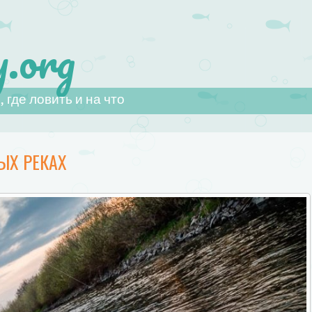
.org
 где ловить и на что
ЫХ РЕКАХ