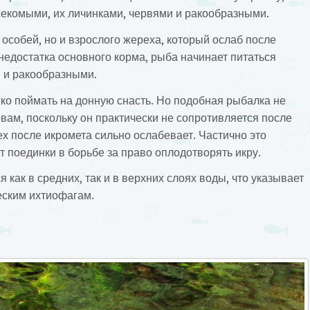
секомыми, их личинками, червями и ракообразными.
 особей, но и взрослого жереха, который ослаб после
недостатка основного корма, рыба начинает питаться
 и ракообразными.
ко поймать на донную снасть. Но подобная рыбалка не
вам, поскольку он практически не сопротивляется после
рех после икромета сильно ослабевает. Частично это
ют поединки в борьбе за право оплодотворять икру.
я как в средних, так и в верхних слоях воды, что указывает
ческим ихтиофагам.