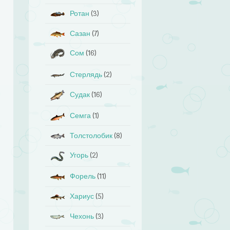
Ротан
(3)
Сазан
(7)
Сом
(16)
Стерлядь
(2)
Судак
(16)
Семга
(1)
Толстолобик
(8)
Угорь
(2)
Форель
(11)
Хариус
(5)
Чехонь
(3)