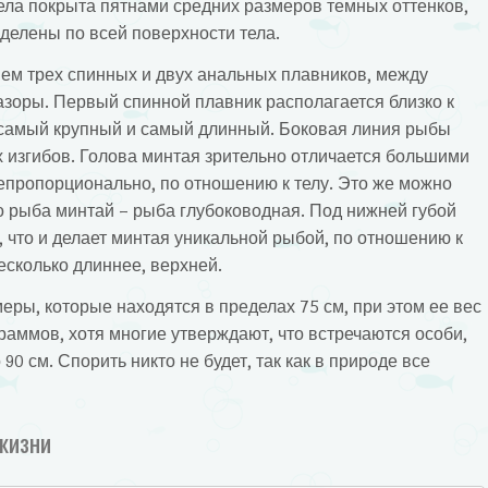
тела покрыта пятнами средних размеров темных оттенков,
делены по всей поверхности тела.
ием трех спинных и двух анальных плавников, между
зоры. Первый спинной плавник располагается близко к
 самый крупный и самый длинный. Боковая линия рыбы
х изгибов. Голова минтая зрительно отличается большими
епропорционально, по отношению к телу. Это же можно
что рыба минтай – рыба глубоководная. Под нижней губой
 что и делает минтая уникальной рыбой, по отношению к
есколько длиннее, верхней.
ры, которые находятся в пределах 75 см, при этом ее вес
раммов, хотя многие утверждают, что встречаются особи,
 90 см. Спорить никто не будет, так как в природе все
 жизни