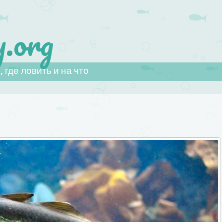
.org
 где ловить и на что