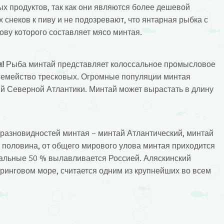
х продуктов, так как они являются более дешевой
снеков к пиву и не подозревают, что янтарная рыбка с
нову которого составляет мясо минтая.
!
Рыба минтай представляет колоссальное промысловое
семейство тресковых. Огромные популяции минтая
й Северной Атлантики. Минтай может вырастать в длину
 разновидностей минтая – минтай Атлантический, минтай
 половина, от общего мирового улова минтая приходится
альные 50 % вылавливается Россией. Аляскинский
инговом море, считается одним из крупнейших во всем