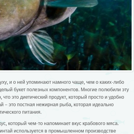
ху, и о ней упоминают намного чаще, чем о каких-либо
 целый букет полезных компонентов. Многие полюбили эту
о, что это диетический продукт, который просто и удобно
й – это постная нежирная рыба, которая идеально
тического питания.
ус, который чем-то напоминает вкус крабового мяса.
минтай используется в промышленном производстве