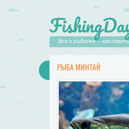
FishingDay
Наверх
Все о рыбалке — как ловить,
РЫБА МИНТАЙ