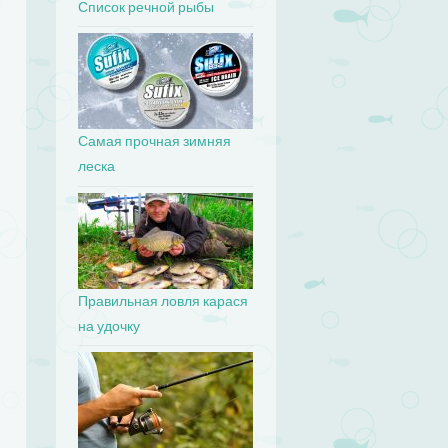
Список речной рыбы
Самая прочная зимняя
леска
Правильная ловля карася
на удочку