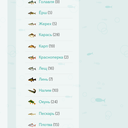
Голавля
(9)
Ёрш
(3)
Жерех
(5)
Карась
(28)
Карп
(19)
Красноперка
(2)
Лещ
(16)
Линь
(7)
Налим
(10)
Окунь
(24)
Пескарь
(2)
Плотва
(13)