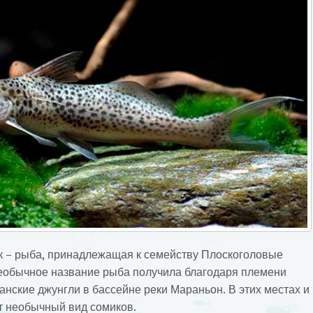
к – рыба, принадлежащая к семейству Плоскоголовые
еобычное название рыба получила благодаря племени
уанские джунгли в бассейне реки Мараньон.
В этих местах и
т необычный вид сомиков.