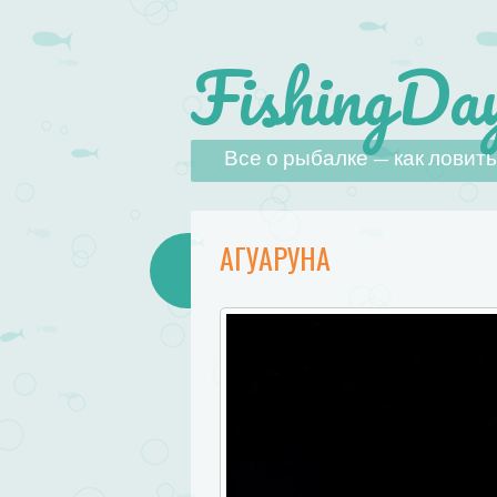
FishingDay
Наверх
Все о рыбалке — как ловить,
АГУАРУНА