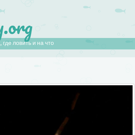
.org
 где ловить и на что