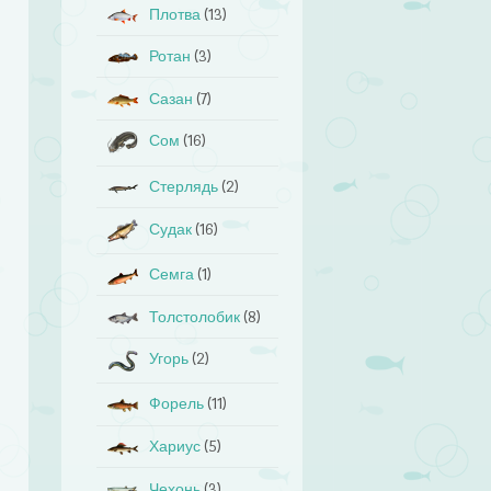
Плотва
(13)
Ротан
(3)
Сазан
(7)
Сом
(16)
Стерлядь
(2)
Судак
(16)
Семга
(1)
Толстолобик
(8)
Угорь
(2)
Форель
(11)
Хариус
(5)
Чехонь
(3)