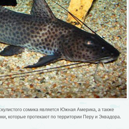
скулистого сомика является Южная Америка, а также
ки, которые протекают по территории Перу и Эквадора.