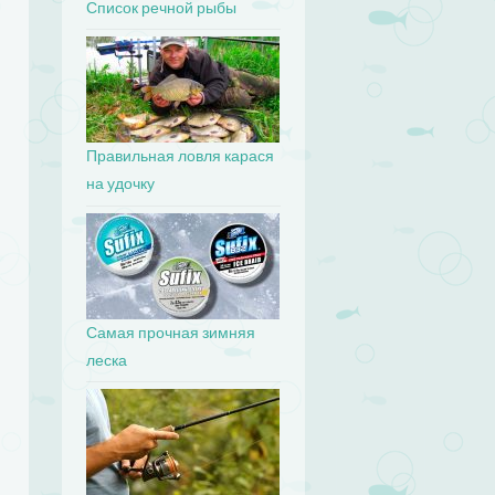
Список речной рыбы
Правильная ловля карася
на удочку
Самая прочная зимняя
леска