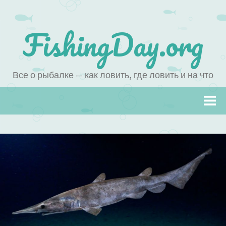
FishingDay.org
Все о рыбалке — как ловить, где ловить и на что
Наверх