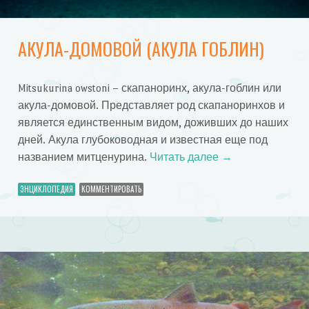
АКУЛА-ДОМОВОЙ (АКУЛА ГОБЛИН)
Mitsukurina owstoni – скапаноринх, акула-гоблин или
акула-домовой. Представляет род скапаноринхов и
является единственным видом, доживших до наших
дней. Акула глубоководная и известная еще под
названием митценурина.
Читать далее
→
ЭНЦИКЛОПЕДИЯ
КОММЕНТИРОВАТЬ