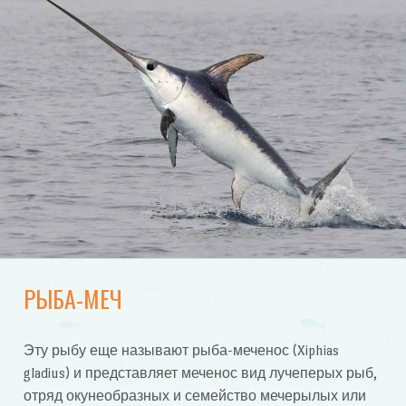
РЫБА-МЕЧ
Эту рыбу еще называют рыба-меченос (Xiphias
gladius) и представляет меченос вид лучеперых рыб,
отряд окунеобразных и семейство мечерылых или