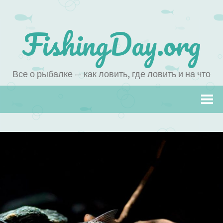
FishingDay.org
Все о рыбалке — как ловить, где ловить и на что
Наверх